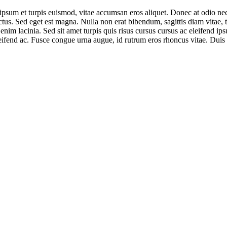
psum et turpis euismod, vitae accumsan eros aliquet. Donec at odio nec 
ectus. Sed eget est magna. Nulla non erat bibendum, sagittis diam vitae
enim lacinia. Sed sit amet turpis quis risus cursus cursus ac eleifend ip
eleifend ac. Fusce congue urna augue, id rutrum eros rhoncus vitae. Duis 